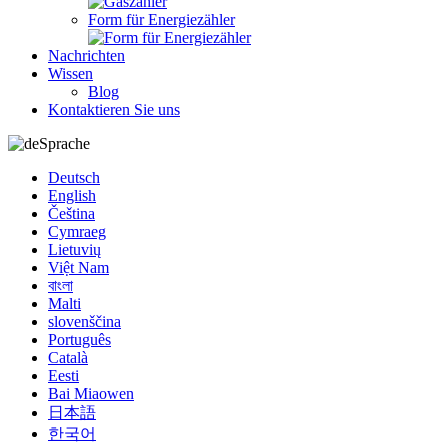
Form für Energiezähler
Nachrichten
Wissen
Blog
Kontaktieren Sie uns
Sprache
Deutsch
English
Čeština
Cymraeg
Lietuvių
Việt Nam
বাংলা
Malti
slovenščina
Português
Català
Eesti
Bai Miaowen
日本語
한국어