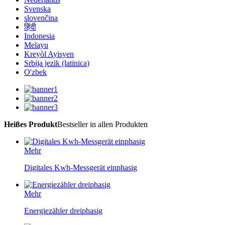
Svenska
slovenčina
हिंदी
Indonesia
Melayu
Kreyòl Ayisyen
Srbija jezik (latinica)
O'zbek
Heißes Produkt
Bestseller in allen Produkten
Mehr
Digitales Kwh-Messgerät einphasig
Mehr
Energiezähler dreiphasig