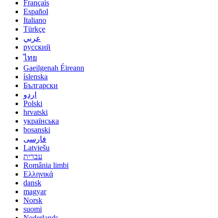
Français
Español
Italiano
Türkçe
عربي
русский
ไทย
Gaeilgenah Éireann
íslenska
Български
اردو
Polski
hrvatski
українська
bosanski
فارسی
Latviešu
עברית
România limbi
Ελληνικά
dansk
magyar
Norsk
suomi
Nederlands