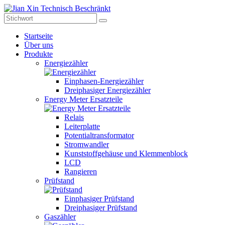
Startseite
Über uns
Produkte
Energiezähler
Einphasen-Energiezähler
Dreiphasiger Energiezähler
Energy Meter Ersatzteile
Relais
Leiterplatte
Potentialtransformator
Stromwandler
Kunststoffgehäuse und Klemmenblock
LCD
Rangieren
Prüfstand
Einphasiger Prüfstand
Dreiphasiger Prüfstand
Gaszähler